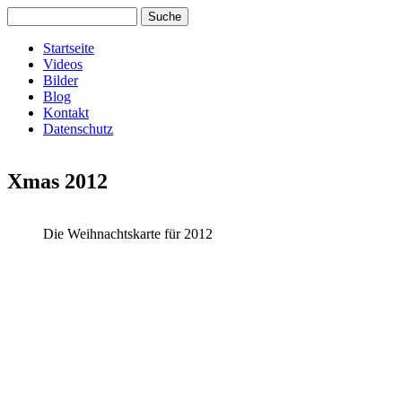
Direkt zum Inhalt
Suche
Suchformular
www.florian-
Startseite
Videos
Hauptmenü
ultra.de
Bilder
Blog
Kontakt
Datenschutz
Xmas 2012
Die Weihnachtskarte für 2012