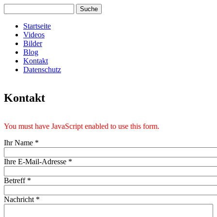
Direkt zum Inhalt
Suche
Suchformular
www.florian-
Startseite
Videos
Hauptmenü
ultra.de
Bilder
Blog
Kontakt
Datenschutz
Kontakt
You must have JavaScript enabled to use this form.
Ihr Name
*
Ihre E-Mail-Adresse
*
Betreff
*
Nachricht
*